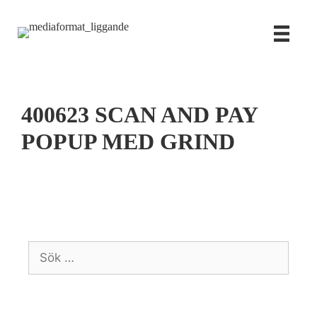
Hoppa
till
innehåll
400623 SCAN AND PAY
POPUP MED GRIND
Sök
efter: